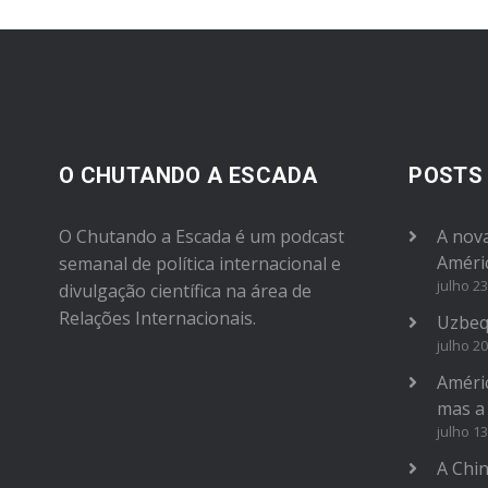
volume.
O CHUTANDO A ESCADA
POSTS
O Chutando a Escada é um podcast
A nova
Améri
semanal de política internacional e
julho 23
divulgação científica na área de
Relações Internacionais.
Uzbeq
julho 20
Améric
mas a
julho 13
A Chi