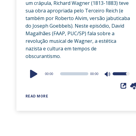
um crápula, Richard Wagner (1813-1883) teve
sua obra apropriada pelo Terceiro Reich (e
também por Roberto Alvim, versão jabuticaba
do Joseph Goebbels). Neste episódio, David
Magalhães (FAAP, PUC/SP) fala sobre a
revolução musical de Wagner, a estética
nazista e cultura em tempos de
obscurantismo.
Audio
00:00
00:00
Use
Player
Up/Down
Arrow
READ MORE
keys
to
increase
or
decrease