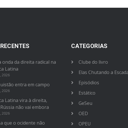
 RECENTES
CATEGORIAS
 onda da direita radical na
Clube do livro
ca Latina
Elas Chutando a Escad
, 2026
Episódios
uistão entra em campo
, 2026
Estático
a Latina vira à direita,
GeSeu
 Rússia não vai embora
OED
, 2026
na que o ocidente não
OPEU