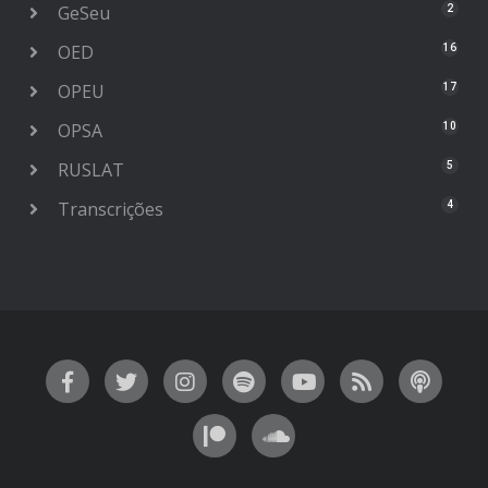
GeSeu
2
OED
16
OPEU
17
OPSA
10
RUSLAT
5
Transcrições
4