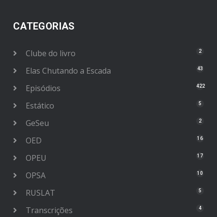
CATEGORIAS
Clube do livro
2
Elas Chutando a Escada
43
Episódios
422
Estático
5
GeSeu
2
OED
16
OPEU
17
OPSA
10
RUSLAT
5
Transcrições
4