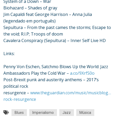
System of a Down – War
Biohazard – Shades of gray
Jim Capaldi feat George Harrison – Anna Julia
(legendado em português)
Sepultura – From the past cames the storms; Escape to
the void; R.I.P; Troops of doom
Cavalera Conspiracy (Sepultura) – Inner Self Live HD
Links:
Penny Von Eschen, Satchmo Blows Up the World: Jazz
Ambassadors Play the Cold War –
a.co/9XrfS0o
Post-Brexit punk and austerity anthems – 2017’s
political rock
resurgence –
www.theguardian.com/music/musicblog…
rock-resurgence
Blues
Imperialismo
Jazz
Música