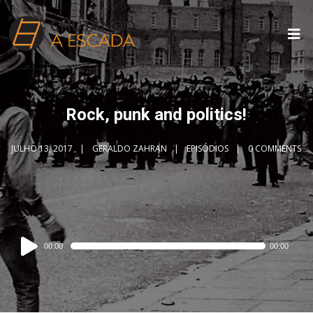
Rock, punk and politics!
JULHO 13, 2017
GERALDO ZAHRAN
EPISÓDIOS
0 COMMENTS
Audio
00:00
00:00
Player