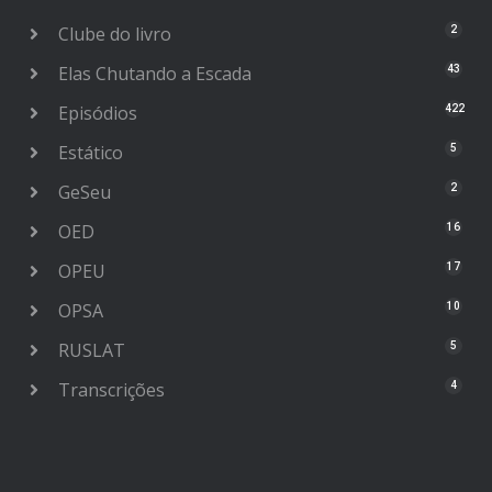
Clube do livro
2
Elas Chutando a Escada
43
Episódios
422
Estático
5
GeSeu
2
OED
16
OPEU
17
OPSA
10
RUSLAT
5
Transcrições
4