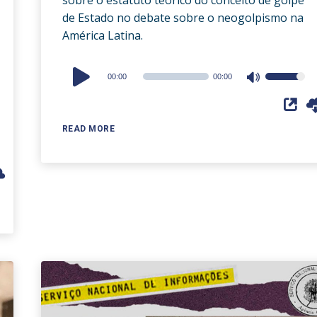
de Estado no debate sobre o neogolpismo na
América Latina.
Audio
00:00
00:00
Use
Player
Up/Down
Arrow
READ MORE
keys
to
increase
or
decrease
volume.