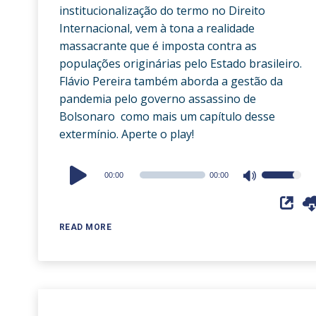
institucionalização do termo no Direito
Internacional, vem à tona a realidade
massacrante que é imposta contra as
populações originárias pelo Estado brasileiro.
Flávio Pereira também aborda a gestão da
pandemia pelo governo assassino de
Bolsonaro como mais um capítulo desse
extermínio. Aperte o play!
Audio
00:00
00:00
Use
Player
Up/Down
Arrow
READ MORE
keys
to
increase
or
decrease