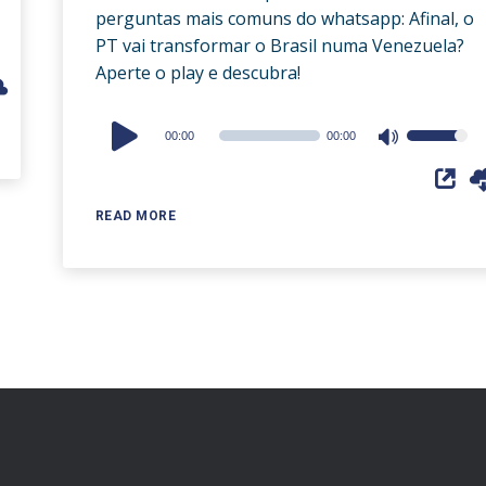
perguntas mais comuns do whatsapp: Afinal, o
PT vai transformar o Brasil numa Venezuela?
Aperte o play e descubra!
Audio
00:00
00:00
Use
Player
Up/Down
Arrow
READ MORE
keys
to
increase
or
decrease
volume.