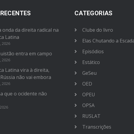
 RECENTES
CATEGORIAS
 onda da direita radical na
Clube do livro
ca Latina
Elas Chutando a Escad
, 2026
Episódios
uistão entra em campo
, 2026
Estático
a Latina vira à direita,
GeSeu
 Rússia não vai embora
OED
, 2026
na que o ocidente não
OPEU
OPSA
 2026
RUSLAT
Transcrições