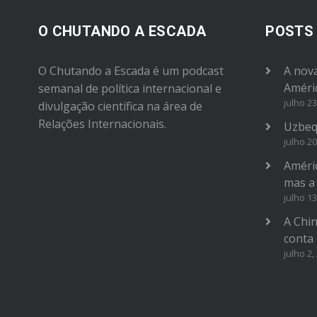
O CHUTANDO A ESCADA
POSTS
O Chutando a Escada é um podcast
A nova
Améri
semanal de política internacional e
julho 23
divulgação científica na área de
Relações Internacionais.
Uzbeq
julho 20
Améric
mas a
julho 13
A Chi
conta
julho 2,