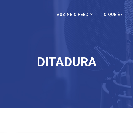
ASSINE O FEED
O QUE É?
DITADURA