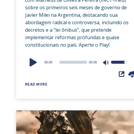
sobre os primeiros seis meses de governo de
Javier Milei na Argentina, destacando sua
abordagem radical e controversa, incluindo os
decretos e a “lei ônibus”, que pretende
implementar reformas profundas e quase
constitucionais no país. Aperte o Play!
Audio
00:00
00:00
Use
Player
Up/Down
Arrow
READ MORE
keys
to
increase
or
decrease
volume.