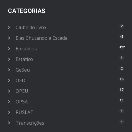
CATEGORIAS
Clube do livro
2
Elas Chutando a Escada
43
Episódios
422
Estático
5
GeSeu
2
OED
16
OPEU
17
OPSA
10
RUSLAT
5
Transcrições
4