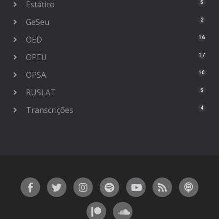
Estático
5
GeSeu
2
OED
16
OPEU
17
OPSA
10
RUSLAT
5
Transcrições
4