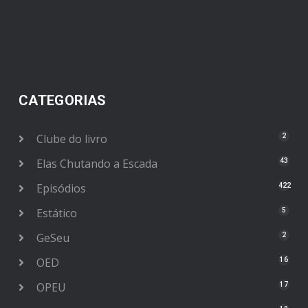
CATEGORIAS
Clube do livro
2
Elas Chutando a Escada
43
Episódios
422
Estático
5
GeSeu
2
OED
16
OPEU
17