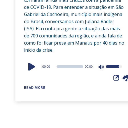
de COVID-19. Para entender a situação em São
Gabriel da Cachoeira, município mais indígena
do Brasil, conversamos com Juliana Radler
(ISA). Ela conta pra gente a situação das mais
de 700 comunidades da região, e ainda fala de
como foi ficar presa em Manaus por 40 dias no
início da crise.
Audio
00:00
00:00
Use
Player
Up/Down
Arrow
READ MORE
keys
to
increase
or
decrease
volume.