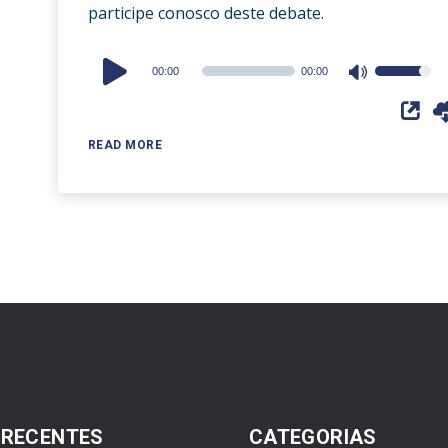
participe conosco deste debate.
Audio
00:00
00:00
Use
Player
Up/Down
Arrow
READ MORE
keys
to
increase
or
decrease
volume.
 RECENTES
CATEGORIAS