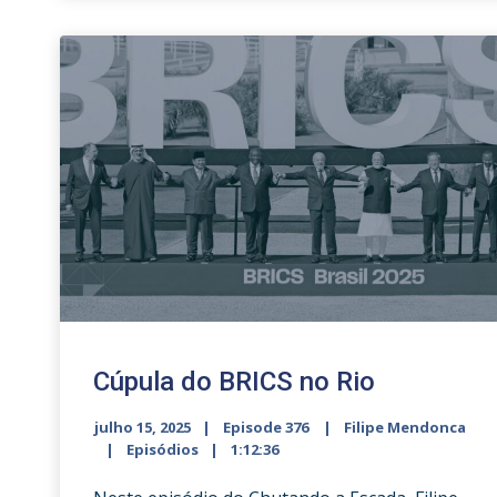
increase
or
decrease
volume.
Cúpula do BRICS no Rio
julho 15, 2025
Episode 376
Filipe Mendonca
Episódios
1:12:36