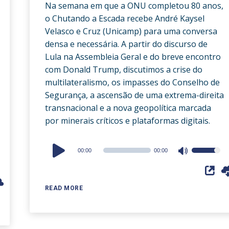
Na semana em que a ONU completou 80 anos,
o Chutando a Escada recebe André Kaysel
Velasco e Cruz (Unicamp) para uma conversa
densa e necessária. A partir do discurso de
Lula na Assembleia Geral e do breve encontro
com Donald Trump, discutimos a crise do
multilateralismo, os impasses do Conselho de
Segurança, a ascensão de uma extrema-direita
transnacional e a nova geopolítica marcada
por minerais críticos e plataformas digitais.
Audio
00:00
00:00
Use
Player
Up/Down
Arrow
READ MORE
keys
to
increase