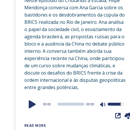
Neste episódio do Chutando a Escada, Filipe
Mendonça conversa com Ana Garcia sobre os
bastidores e os desdobramentos da cúpula do
BRICS realizada no Rio de Janeiro. Ana analisa
o papel da sociedade civil, o esvaziamento da
agenda brasileira, as propostas russas para o
bloco e a ausência da China no debate público
interno. A conversa também aborda sua
experiência recente na China, onde participou
de um curso sobre mudanças climáticas, e
discute os desafios do BRICS frente à crise da
ordem internacional e às disputas geopolíticas
entre grandes potências.
Audio
00:00
00:00
Use
Player
Up/Down
Arrow
READ MORE
keys