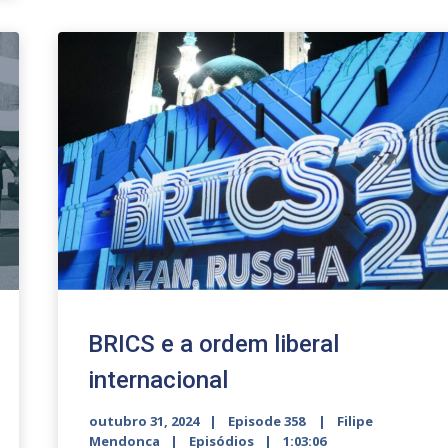
or
decrease
volume.
BRICS e a ordem liberal
internacional
outubro 31, 2024
Episode 358
Filipe
Mendonca
Episódios
1:03:06