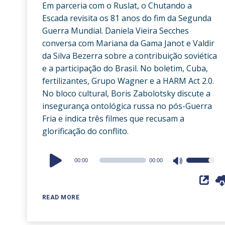
Em parceria com o Ruslat, o Chutando a
Escada revisita os 81 anos do fim da Segunda
Guerra Mundial. Daniela Vieira Secches
conversa com Mariana da Gama Janot e Valdir
da Silva Bezerra sobre a contribuição soviética
e a participação do Brasil. No boletim, Cuba,
fertilizantes, Grupo Wagner e a HARM Act 2.0.
No bloco cultural, Boris Zabolotsky discute a
insegurança ontológica russa no pós-Guerra
Fria e indica três filmes que recusam a
glorificação do conflito.
Audio
00:00
00:00
Use
Player
Up/Down
Arrow
READ MORE
keys
to