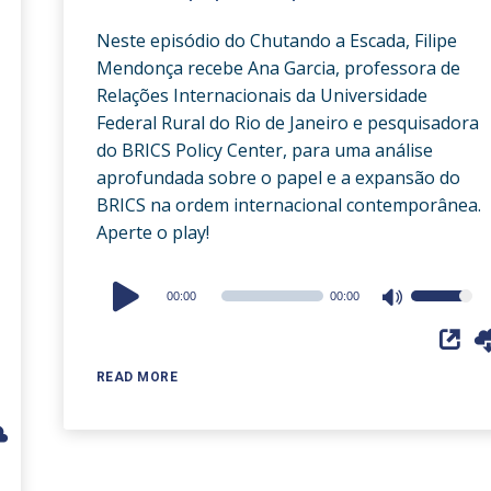
Neste episódio do Chutando a Escada, Filipe
Mendonça recebe Ana Garcia, professora de
Relações Internacionais da Universidade
Federal Rural do Rio de Janeiro e pesquisadora
do BRICS Policy Center, para uma análise
aprofundada sobre o papel e a expansão do
BRICS na ordem internacional contemporânea.
Aperte o play!
Audio
00:00
00:00
Use
Player
Up/Down
Arrow
READ MORE
keys
to
increase
or