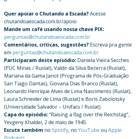
Quer apoiar o Chutando a Escada?
Acesse
chutandoaescada.com.br/apoio
Mande um café usando nossa chave PIX:
perguntas@chutandoaescada.com.br
Comentários, críticas, sugestões?
Escreva pra gente
em
perguntas@chutandoaescada.com.br
Participaram deste episódio:
Daniela Vieira Secches
(PUC Minas / Ruslat), Valdir da Silva Bezerra (Ruslat),
Mariana da Gama Janot (Programa de Pós-Graduação
San Tiago Dantas), Giovana Dias Branco (Ruslat),
Leonardo Henrique Alves de Lima Nascimento (Ruslat),
Laura Schneider de Lima (Ruslat) e Boris Zabolotsky
(Universidade Salvador – Unifacs / Ruslat).
Capa do episódio:
“Raising a flag over the Reichstag”,
Yevgeny Khaldei, 2 de maio de 1945.
Escute também
no
Spotify
, no
YouTube
ou
Apple
Podcasts
.