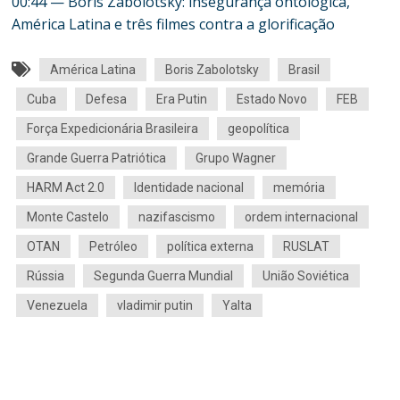
00:44 — Boris Zabolotsky: insegurança ontológica,
América Latina e três filmes contra a glorificação
América Latina
Boris Zabolotsky
Brasil
Cuba
Defesa
Era Putin
Estado Novo
FEB
Força Expedicionária Brasileira
geopolítica
Grande Guerra Patriótica
Grupo Wagner
HARM Act 2.0
Identidade nacional
memória
Monte Castelo
nazifascismo
ordem internacional
OTAN
Petróleo
política externa
RUSLAT
Rússia
Segunda Guerra Mundial
União Soviética
Venezuela
vladimir putin
Yalta