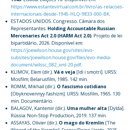
https://www.estantevirtual.com.br/livro/as-relacoes-
internacionais-desde-1945-HLQ-9833-000-BK
.
ESTADOS UNIDOS. Congresso. Câmara dos
Representantes.
Holding Accountable Russian
Mercenaries Act 2.0 (HARM Act 2.0)
. Projeto de lei
bipartidário, 2026. Disponível em:
https://joewilson.house.gov/sites/evo-
subsites/joewilson.house.gov/files/evo-media-
document/wilssc_082_xml-20.pdf
.
KLIMOV, Elem (dir.).
Vá e veja
[Idi i smotri]. URSS:
Mosfilm; Belarusfilm, 1985. 142 min.
ROMM, Mikhail (dir.).
O fascismo cotidiano
[Obyknovennyy fashizm]. URSS: Mosfilm, 1965. 130
min. Documentário.
BALAGOV, Kantemir (dir.).
Uma mulher alta
[Dylda].
Rússia: Non-Stop Production, 2019. 137 min.
ASSAYAS, Olivier (dir.).
O mago do Kremlin
[The