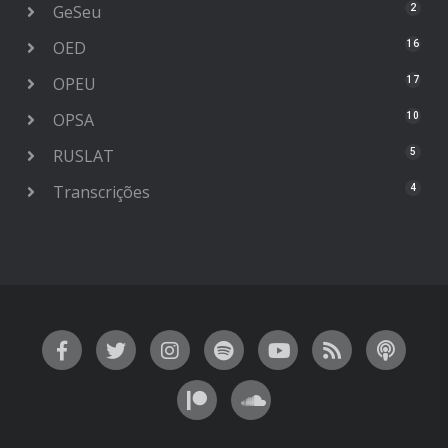
GeSeu
2
OED
16
OPEU
17
OPSA
10
RUSLAT
5
Transcrições
4