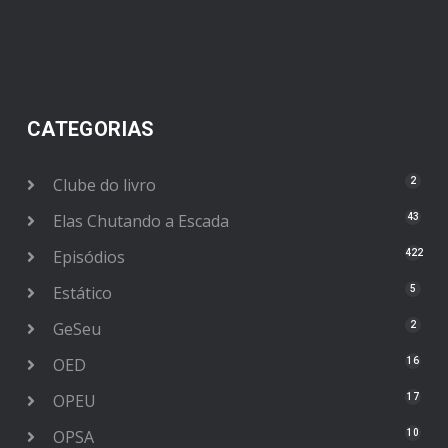
CATEGORIAS
Clube do livro
2
Elas Chutando a Escada
43
Episódios
422
Estático
5
GeSeu
2
OED
16
OPEU
17
OPSA
10