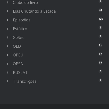
Clube do livro
2
Elas Chutando a Escada
43
Episódios
422
Estático
5
GeSeu
2
OED
16
OPEU
17
OPSA
10
RUSLAT
5
Transcrições
4