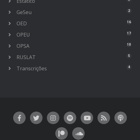
Estático
GeSeu
2
OED
16
OPEU
17
OPSA
10
RUSLAT
5
Transcrições
4