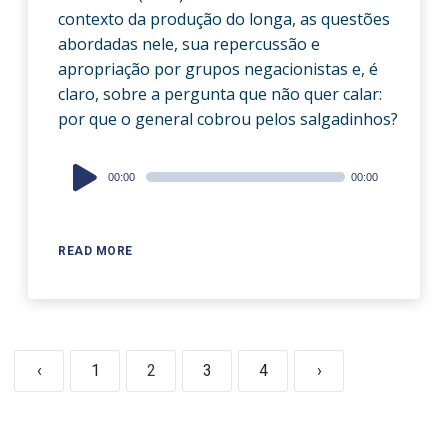
contexto da produção do longa, as questões
abordadas nele, sua repercussão e
apropriação por grupos negacionistas e, é
claro, sobre a pergunta que não quer calar:
por que o general cobrou pelos salgadinhos?
Audio
00:00
00:00
Player
READ MORE
‹
1
2
3
4
›