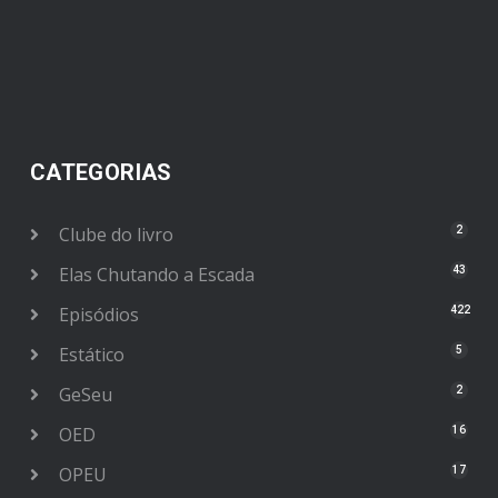
CATEGORIAS
Clube do livro
2
Elas Chutando a Escada
43
Episódios
422
Estático
5
GeSeu
2
OED
16
OPEU
17