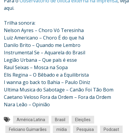
Para o
Observatório de olítica externa na imprensa
, veja
aqui.
Trilha sonora:
Nelson Ayres – Choro Vó Teresinha
Luiz Americano – Choro É do que há
Danilo Brito – Quando me Lembro
Instrumental Se – Aquarela do Brasil
Legião Urbana – Que país é esse
Raul Seixas – Mosca na Sopa
Elis Regina – O Bêbado e a Equilibrista
I wanna go back to Bahia – Paulo Diniz
Ultima Musica do Sabotage – Canão Foi Tão Bom
Caetano Veloso Fora da Ordem – Fora da Ordem
Nara Leão – Opinião
América Latina
Brasil
Eleições
Feliciano Guimarães
mídia
Pesquisa
Podcast