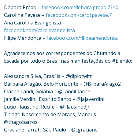
Débora Prado –
facebook.com/debora.prado.7140
Carolina Pavese –
facebook.com/carol.pavese.7
Ana Carolina Evangelista –
facebook.com/caro.evangelista
Filipe Mendonça –
facebook.com/filipeamendonca
Agradecemos aos correspondentes do Chutando a
Escada por todo o Brasil nas manifestações do #Elenão:
Alessandra Silva, Brasília – @diplotwitt
Bárbara Aragão, Belo Horizonte – @BrbaraArago2
Clarice Landi, Goiânia – @LandiClarice
Jamille Verdini, Espírito Santo – @jajaverdini
Lucio Flaustino, Recife – @Flausinodjr
Thiago Nascimento de Moraes, Manaus –
@thagobarros
Graciane Farrah, São Paulo – @cgraciane