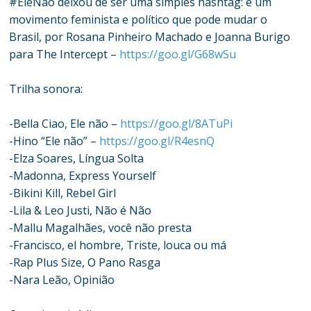
#EleNão deixou de ser uma simples hashtag: é um
movimento feminista e político que pode mudar o
Brasil, por Rosana Pinheiro Machado e Joanna Burigo
para The Intercept –
https://goo.gl/G68wSu
Trilha sonora:
-Bella Ciao, Ele não –
https://goo.gl/8ATuPi
-Hino “Ele não” –
https://goo.gl/R4esnQ
-Elza Soares, Língua Solta
-Madonna, Express Yourself
-Bikini Kill, Rebel Girl
-Lila & Leo Justi, Não é Não
-Mallu Magalhães, você não presta
-Francisco, el hombre, Triste, louca ou má
-Rap Plus Size, O Pano Rasga
-Nara Leão, Opinião