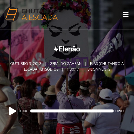
#Elenão
OUTUBRO 3, 2018
GERALDO ZAHRAN
ELAS (CHUTANDO A
ESCADA)
,
EPISÓDIOS
1:30:17
0 COMMENTS
Audio
00:00
00:00
Player