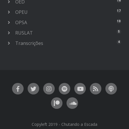
OED
16
OPEU
17
OPSA
10
RUSLAT
5
Transcrições
4
Copyleft 2019 - Chutando a Escada