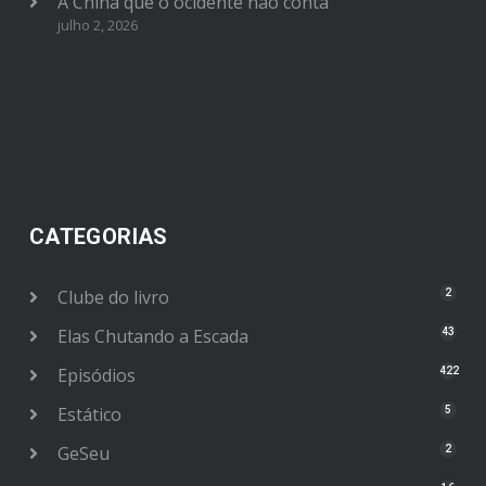
A China que o ocidente não conta
julho 2, 2026
CATEGORIAS
Clube do livro
2
Elas Chutando a Escada
43
Episódios
422
Estático
5
GeSeu
2