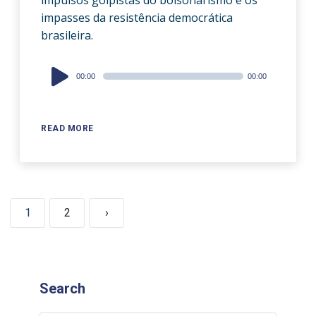
impulsos golpistas do bolsonarismo e os
impasses da resistência democrática
brasileira.
Audio
00:00
00:00
Player
READ MORE
1
2
›
Search