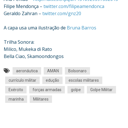
Filipe Mendonça –
twitter.com/filipeamendonca
Geraldo Zahran –
twitter.com/gnz20
A capa usa uma ilustração de
Bruna Barros
Trilha Sonora:
Milico, Mukeka di Rato
Bella Ciao, Skamoondongos
aeronáutica
AMAN
Bolsonaro
currículo militar
edução
escolas militares
Exército
forças armadas
golpe
Golpe Militar
marinha
Militares