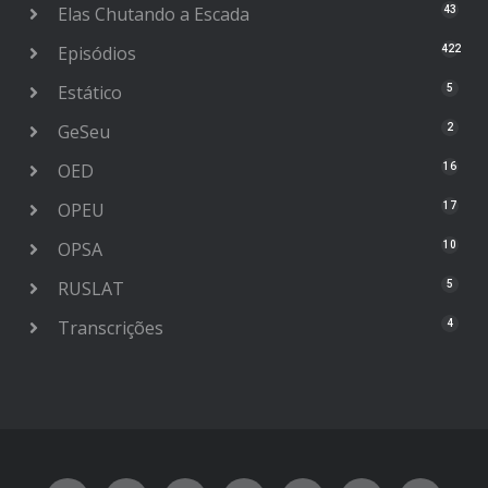
Elas Chutando a Escada
43
Episódios
422
Estático
5
GeSeu
2
OED
16
OPEU
17
OPSA
10
RUSLAT
5
Transcrições
4