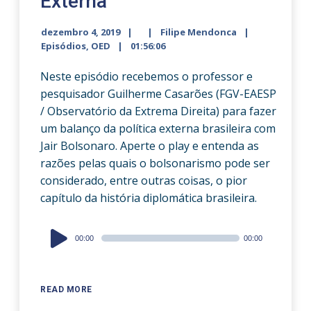
Externa
dezembro 4, 2019
Filipe Mendonca
Episódios
,
OED
01:56:06
Neste episódio recebemos o professor e
pesquisador Guilherme Casarões (FGV-EAESP
/ Observatório da Extrema Direita) para fazer
um balanço da política externa brasileira com
Jair Bolsonaro. Aperte o play e entenda as
razões pelas quais o bolsonarismo pode ser
considerado, entre outras coisas, o pior
capítulo da história diplomática brasileira.
Audio
00:00
00:00
Player
READ MORE