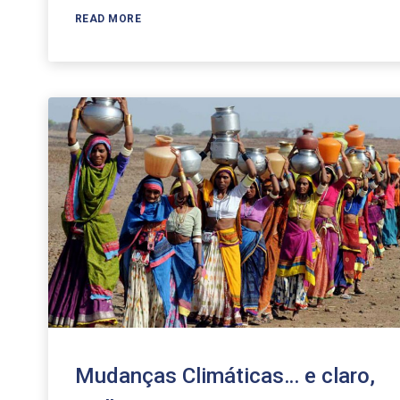
Arrow
READ MORE
keys
to
increase
or
decrease
volume.
Mudanças Climáticas… e claro,