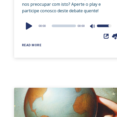
nos preocupar com isto? Aperte o play e
participe conosco deste debate quente!
Audio
00:00
00:00
Use
Player
Up/Down
Arrow
READ MORE
keys
to
increase
or
decrease
volume.