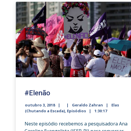
#Elenão
outubro 3, 2018
Geraldo Zahran
Elas
(Chutando a Escada)
,
Episódios
1:30:17
Neste episódio recebemos a pesquisadora Ana
Carolina Evangelista (ISER-RJ) para conversar