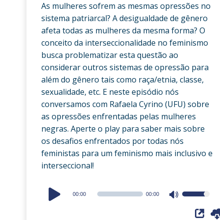
As mulheres sofrem as mesmas opressões no
sistema patriarcal? A desigualdade de gênero
afeta todas as mulheres da mesma forma? O
conceito da interseccionalidade no feminismo
busca problematizar esta questão ao
considerar outros sistemas de opressão para
além do gênero tais como raça/etnia, classe,
sexualidade, etc. E neste episódio nós
conversamos com Rafaela Cyrino (UFU) sobre
as opressões enfrentadas pelas mulheres
negras. Aperte o play para saber mais sobre
os desafios enfrentados por todas nós
feministas para um feminismo mais inclusivo e
interseccional!
Audio
00:00
00:00
Use
Player
Up/Down