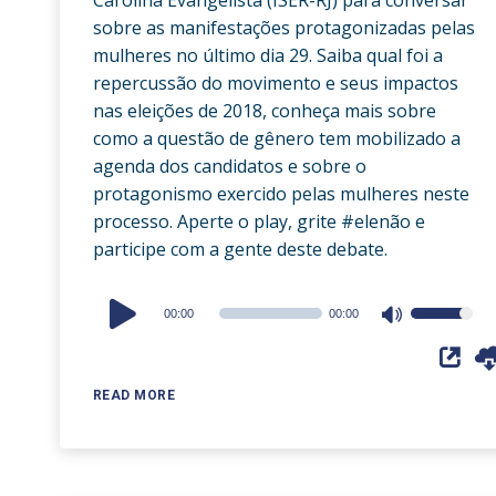
sobre as manifestações protagonizadas pelas
mulheres no último dia 29. Saiba qual foi a
repercussão do movimento e seus impactos
nas eleições de 2018, conheça mais sobre
como a questão de gênero tem mobilizado a
agenda dos candidatos e sobre o
protagonismo exercido pelas mulheres neste
processo. Aperte o play, grite #elenão e
participe com a gente deste debate.
Audio
00:00
00:00
Use
Player
Up/Down
Arrow
READ MORE
keys
to
increase
or