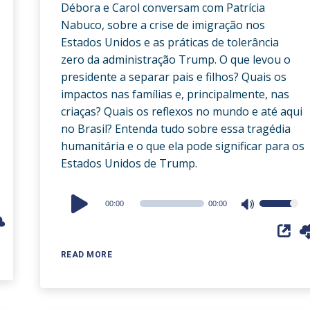
Débora e Carol conversam com Patrícia
Nabuco, sobre a crise de imigração nos
Estados Unidos e as práticas de tolerância
zero da administração Trump. O que levou o
presidente a separar pais e filhos? Quais os
impactos nas famílias e, principalmente, nas
criaças? Quais os reflexos no mundo e até aqui
no Brasil? Entenda tudo sobre essa tragédia
humanitária e o que ela pode significar para os
Estados Unidos de Trump.
Audio
00:00
00:00
Use
Player
Up/Down
Arrow
READ MORE
keys
to
increase