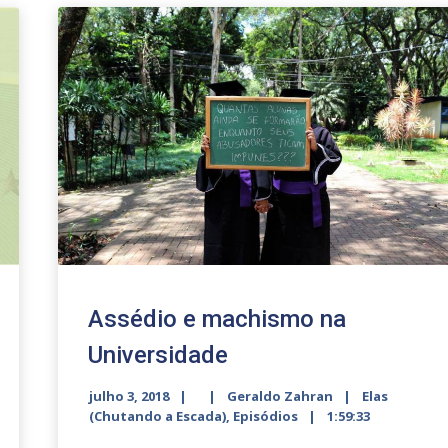
or
decrease
volume.
Assédio e machismo na
Universidade
julho 3, 2018
Geraldo Zahran
Elas
(Chutando a Escada)
,
Episódios
1:59:33