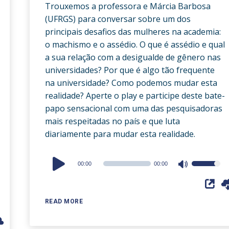
Trouxemos a professora e Márcia Barbosa
(UFRGS) para conversar sobre um dos
principais desafios das mulheres na academia:
o machismo e o assédio. O que é assédio e qual
a sua relação com a desigualde de gênero nas
universidades? Por que é algo tão frequente
na universidade? Como podemos mudar esta
realidade? Aperte o play e participe deste bate-
papo sensacional com uma das pesquisadoras
mais respeitadas no país e que luta
diariamente para mudar esta realidade.
Audio
00:00
00:00
Use
Player
Up/Down
Arrow
READ MORE
keys
to