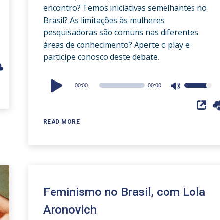
encontro? Temos iniciativas semelhantes no
Brasil? As limitações às mulheres
pesquisadoras são comuns nas diferentes
áreas de conhecimento? Aperte o play e
participe conosco deste debate.
Audio
00:00
00:00
Use
Player
Up/Down
Arrow
READ MORE
keys
to
increase
or
decrease
volume.
Feminismo no Brasil, com Lola
Aronovich