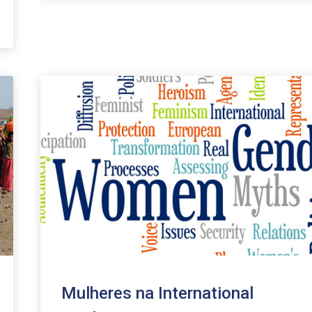
increase
or
decrease
volume.
Mulheres na International