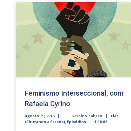
decrease
volume.
Feminismo Interseccional, com
Rafaela Cyrino
agosto 29, 2018
Geraldo Zahran
Elas
(Chutando a Escada)
,
Episódios
1:18:02