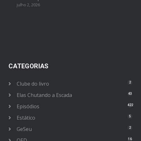
julho 2, 2026
CATEGORIAS
Clube do livro
2
Elas Chutando a Escada
43
Episódios
422
Estático
5
GeSeu
2
OED
16