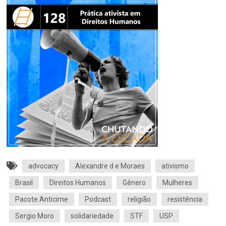
advocacy
Alexandre d e Moraes
ativismo
Brasil
Direitos Humanos
Gênero
Mulheres
Pacote Anticime
Podcast
religião
resistência
Sergio Moro
solidariedade
STF
USP