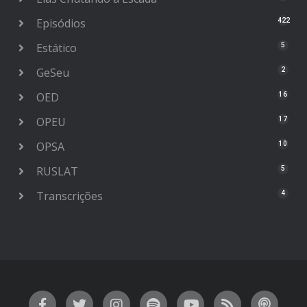
Episódios
422
Estático
5
GeSeu
2
OED
16
OPEU
17
OPSA
10
RUSLAT
5
Transcrições
4