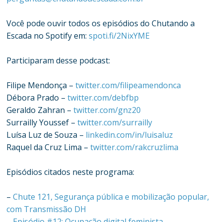
Você pode ouvir todos os episódios do Chutando a
Escada no Spotify em:
spoti.fi/2NixYME
Participaram desse podcast:
Filipe Mendonça –
twitter.com/filipeamendonca
Débora Prado –
twitter.com/debfbp
Geraldo Zahran –
twitter.com/gnz20
Surrailly Youssef –
twitter.com/surrailly
Luísa Luz de Souza –
linkedin.com/in/luisaluz
Raquel da Cruz Lima –
twitter.com/rakcruzlima
Episódios citados neste programa:
–
Chute 121, Segurança pública e mobilização popular,
com Transmissão DH
–
Episódio #12: Ocupação digital feminista