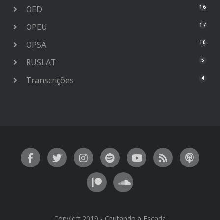
OED
16
OPEU
17
OPSA
10
RUSLAT
5
Transcrições
4
Copyleft 2019 - Chutando a Escada