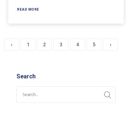
READ MORE
‹
1
2
3
4
5
›
Search