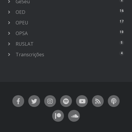
GeSeu
2
OED
16
OPEU
17
OPSA
10
RUSLAT
5
Transcrições
4