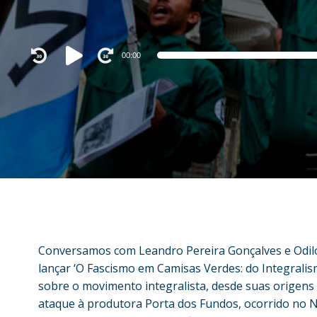
Audio
00:00
Player
Conversamos com Leandro Pereira Gonçalves e Odilo
lançar ‘O Fascismo em Camisas Verdes: do Integrali
sobre o movimento integralista, desde suas origens
ataque à produtora Porta dos Fundos, ocorrido no Na