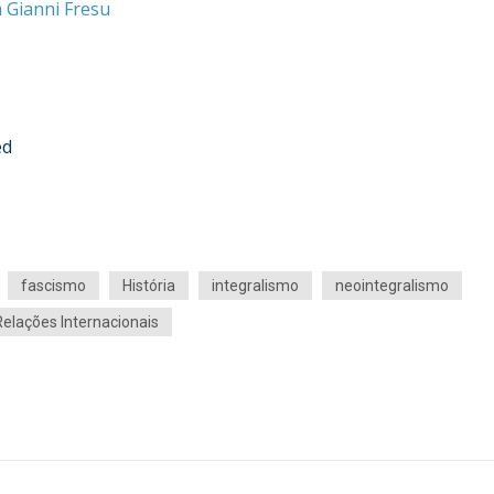
m Gianni Fresu
ed
fascismo
História
integralismo
neointegralismo
Relações Internacionais