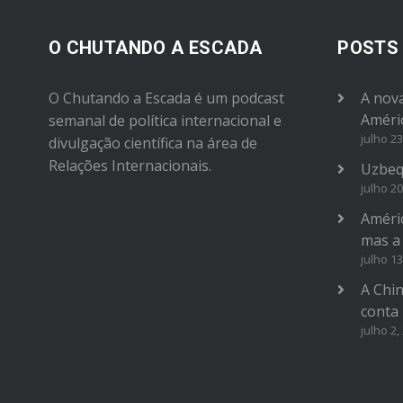
O CHUTANDO A ESCADA
POSTS
O Chutando a Escada é um podcast
A nova
Améri
semanal de política internacional e
julho 23
divulgação científica na área de
Relações Internacionais.
Uzbeq
julho 20
Améric
mas a
julho 13
A Chi
conta
julho 2,