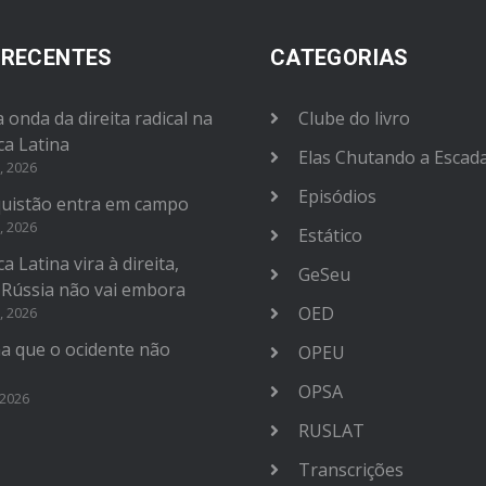
 RECENTES
CATEGORIAS
 onda da direita radical na
Clube do livro
ca Latina
Elas Chutando a Escad
, 2026
Episódios
uistão entra em campo
, 2026
Estático
a Latina vira à direita,
GeSeu
 Rússia não vai embora
OED
, 2026
na que o ocidente não
OPEU
OPSA
 2026
RUSLAT
Transcrições