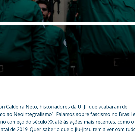
n Caldeira Neto, historiadores da UFJF que acabaram de
smo ao Neointegralismo’. Falamos sobre fascismo no Brasil 
 no começo do século XX até às ações mais recentes, como o
tal de 2019. Quer saber o que o jiu-jitsu tem a ver com tud