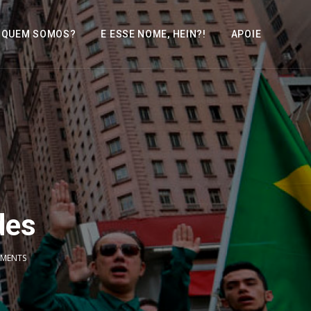
QUEM SOMOS?
E ESSE NOME, HEIN?!
APOIE
des
MENTS
2x
1.5x
1.25x