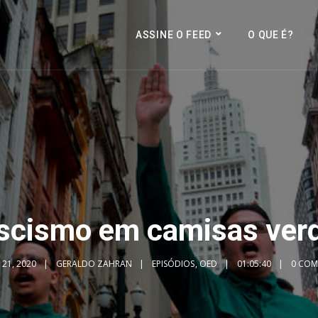
ASSINE O FEED
O QUE É?
scismo em camisas ver
 21, 2020
GERALDO ZAHRAN
EPISÓDIOS
,
OED
01:05:40
0 COM