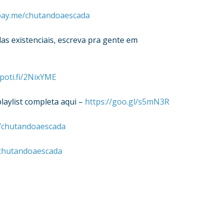
cpay.me/chutandoaescada
das existenciais, escreva pra gente em
spoti.fi/2NixYME
laylist completa aqui –
https://goo.gl/s5mN3R
/chutandoaescada
chutandoaescada