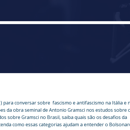
 para conversar sobre fascismo e antifascismo na Itália e 
ições da obra seminal de Antonio Gramsci nos estudos sobre 
s sobre Gramsci no Brasil, saiba quais são os desafios da
entenda como essas categorias ajudam a entender o Bolsonar