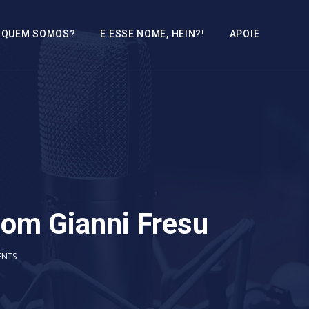
QUEM SOMOS?
E ESSE NOME, HEIN?!
APOIE
com Gianni Fresu
ENTS
2x
1.5x
1.25x