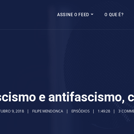
ASSINE O FEED
O QUE É?
scismo e antifascismo, 
UBRO 9, 2018
FILIPE MENDONCA
EPISÓDIOS
1:49:28
3 COMM