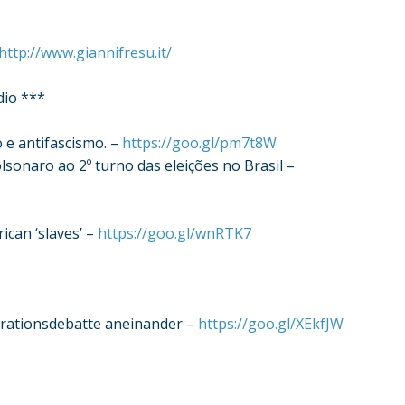
http://www.giannifresu.it/
dio ***
 e antifascismo. –
https://goo.gl/pm7t8W
lsonaro ao 2º turno das eleições no Brasil –
rican ‘slaves’ –
https://goo.gl/wnRTK7
grationsdebatte aneinander –
https://goo.gl/XEkfJW