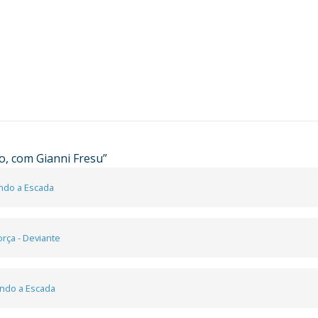
o, com Gianni Fresu
”
ando a Escada
orça - Deviante
ando a Escada