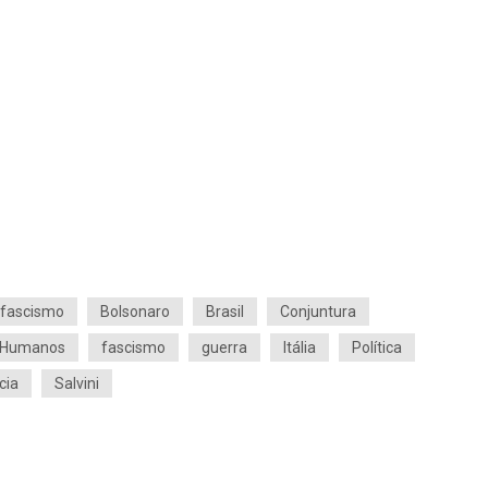
ifascismo
Bolsonaro
Brasil
Conjuntura
s Humanos
fascismo
guerra
Itália
Política
cia
Salvini