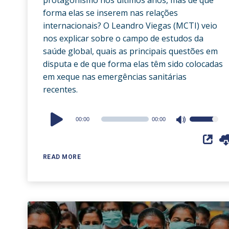
forma elas se inserem nas relações
internacionais? O Leandro Viegas (MCTI) veio
nos explicar sobre o campo de estudos da
saúde global, quais as principais questões em
disputa e de que forma elas têm sido colocadas
em xeque nas emergências sanitárias
recentes.
Audio
00:00
00:00
Use
Player
Up/Down
Arrow
READ MORE
keys
to
increase
or
decrease
volume.