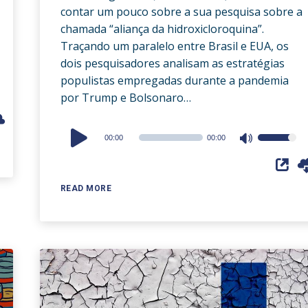
contar um pouco sobre a sua pesquisa sobre a
chamada “aliança da hidroxicloroquina”.
Traçando um paralelo entre Brasil e EUA, os
dois pesquisadores analisam as estratégias
populistas empregadas durante a pandemia
por Trump e Bolsonaro…
Audio
00:00
00:00
Use
Player
Up/Down
Arrow
READ MORE
keys
to
increase
or
decrease
volume.