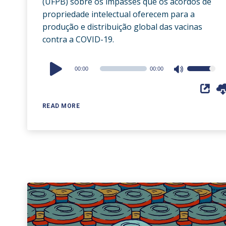
(UFPB) sobre os impasses que os acordos de
propriedade intelectual oferecem para a
produção e distribuição global das vacinas
contra a COVID-19.
Audio
00:00
00:00
Use
Player
Up/Down
Arrow
READ MORE
keys
to
increase
or
decrease
volume.