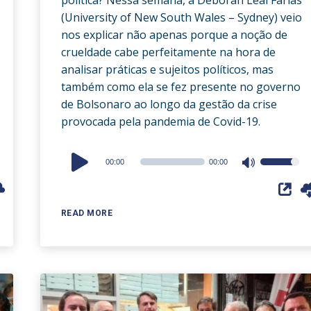
(University of New South Wales – Sydney) veio
nos explicar não apenas porque a noção de
crueldade cabe perfeitamente na hora de
analisar práticas e sujeitos políticos, mas
também como ela se fez presente no governo
de Bolsonaro ao longo da gestão da crise
provocada pela pandemia de Covid-19.
Audio
00:00
00:00
Use
Player
Up/Down
Arrow
READ MORE
keys
to
increase
or
decrease
volume.