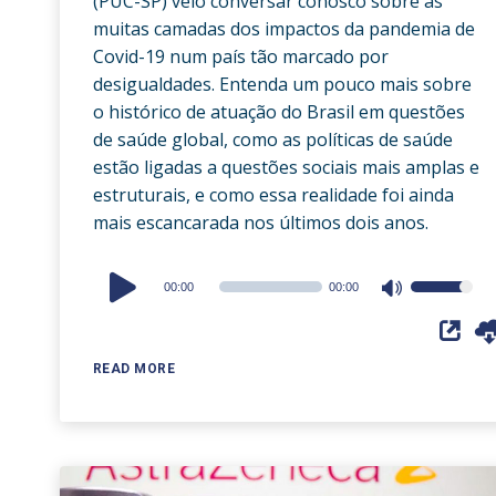
(PUC-SP) veio conversar conosco sobre as
muitas camadas dos impactos da pandemia de
Covid-19 num país tão marcado por
desigualdades. Entenda um pouco mais sobre
o histórico de atuação do Brasil em questões
de saúde global, como as políticas de saúde
estão ligadas a questões sociais mais amplas e
estruturais, e como essa realidade foi ainda
mais escancarada nos últimos dois anos.
Audio
00:00
00:00
Use
Player
Up/Down
Arrow
READ MORE
keys
to
increase
or
decrease