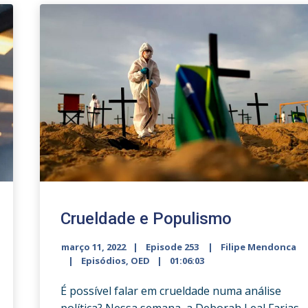
Crueldade e Populismo
março 11, 2022
Episode 253
Filipe Mendonca
Episódios
,
OED
01:06:03
É possível falar em crueldade numa análise
política? Nessa semana, a Deborah Leal Farias